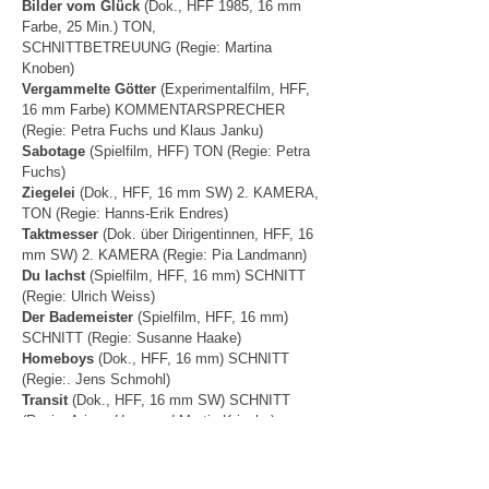
Bilder vom Glück
(Dok., HFF 1985, 16 mm
Farbe, 25 Min.) TON,
SCHNITTBETREUUNG
(Regie: Martina
Knoben)
Vergammelte Götter
(Experimentalfilm, HFF,
16 mm Farbe) KOMMENTARSPRECHER
(Regie: Petra Fuchs und Klaus Janku)
Sabotage
(Spielfilm, HFF) TON (Regie: Petra
Fuchs)
Ziegelei
(Dok., HFF, 16 mm SW) 2. KAMERA,
TON (Regie: Hanns-Erik Endres)
Taktmesser
(Dok. über Dirigentinnen, HFF, 16
mm SW) 2. KAMERA (Regie: Pia Landmann)
Du lachst
(Spielfilm, HFF, 16 mm) SCHNITT
(Regie: Ulrich Weiss)
Der Bademeister
(Spielfilm, HFF, 16 mm)
SCHNITT (Regie: Susanne Haake)
Homeboys
(Dok., HFF, 16 mm) SCHNITT
(Regie:. Jens Schmohl)
Transit
(Dok., HFF, 16 mm SW) SCHNITT
(Regie: Ariane Hess und Martin Kriegler)
Der Zimbernfürst
(Dok., HFF, 16 mm)
SCHNITT (Regie: Stefan Krause)
Die Königstreuen
(Dok., HFF, 16 mm)