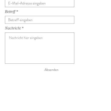
Betreff
Nachricht
Absenden
DATENSCHUTZ
Der Schutz Ihrer persönlichen Daten wird von uns
sehr ernstgenommen. Wir behandeln Ihre
personenbezogenen Daten vertraulich und
entsprechend der gesetzlichen
Datenschutzvorschriften sowie der unten beigefügten