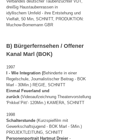
Verbandes deutscher Taubenzüchter VDT,
dreißig Haustaubenrassen in
idyllischem Umfeld - ihre Entstehung und
Vielfalt, 50 Min, SCHNITT, PRODUKTION:
Muchow-Bornemann GBR
B) Bürgerfernsehen / Offener
Kanal Marl (BOK)
1997
I - Wie Integration (
Behinderte in einer
Regelschule, Journalistischer Beitrag - BOK
Marl - 30Min.)
REGIE, SCHNITT
Einmal Feuerland und
zurück
(Videoaufzeichnung Theatervorstellung
'Prikkel`Pitt'- 120Min.) KAMERA, SCHNITT
1998
S
chalterstunde
(Kurzspielfilm mit
Gewerkschaftsjugend - BOK Marl - 5Min.)
PROJEKTLEITUNG,
SCHNITT
Personenportrait Hartmut Dreier
-