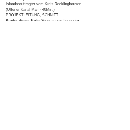
Islambeauftragter vom Kreis Recklinghausen
(Offener Kanal Marl - 40Min.)
PROJEKTLEITUNG, SCHNITT
Kinder dieser Erde
(Videoaufzeichnung im
Marler Theater, Aufführung der Gruppe Prikkel
Pitt) KAMERA,
SCHNITT
1999
Jodelziege
(musikalische Märchenreise durch 6
Epochen, Musik von Brigitte Braunstein,
Studioproduktion im
BOK Marl) KAMERA ,
SCHNITT
2000
Das Tor in eine neue
Berufswelt
(Magazinsendung zu
Umschulungsmaßnahmen der Deutschen
Steinkohle)
PROJEKTLEITUNG im
Rahmen der Tätigkeit als Dozentin für
„Produktionsleitung und Projektarbeit“ bei einer
Um
schulung von ehemaligen Bergleuten zum
AV-Medienkaufmann im BOK Marl
HELLA- Industriefilm
(Drehbuchauftrag mit